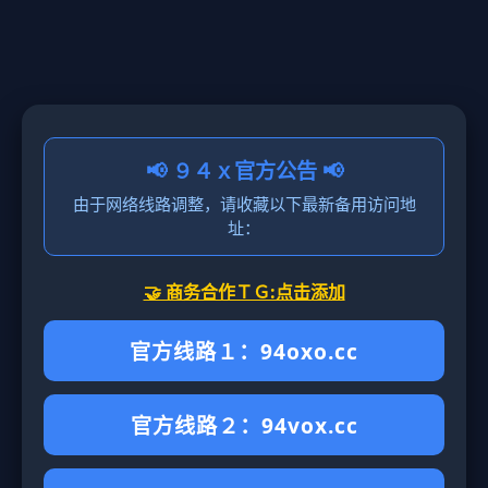
📢 ９４ｘ官方公告 📢
由于网络线路调整，请收藏以下最新备用访问地
址：
🤝 商务合作ＴＧ:点击添加
官方线路１：94oxo.cc
官方线路２：94vox.cc